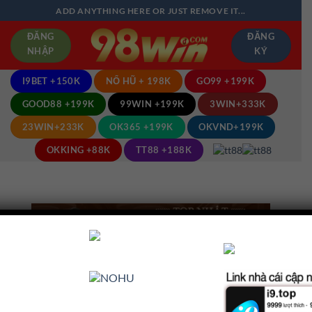
Chuyển
ADD ANYTHING HERE OR JUST REMOVE IT...
đến
ĐĂNG
ĐĂNG
nội
NHẬP
KÝ
dung
I9BET +150K
NỔ HŨ + 198K
GO99 +199K
GOOD88 +199K
99WIN +199K
3WIN+333K
23WIN+233K
OK365 +199K
OKVND+199K
OKKING +88K
TT88 +188K